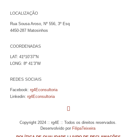
LOCALIZAÇÃO
Rua Sousa Aroso, Nº 556, 3º Esq
4450-287 Matosinhos
COORDENADAS
LAT: 41º10’37”N
LONG: 8º 41’3”W
REDES SOCIAIS
Facebook:
rg4Econsultoria
Linkedin:
rg4Econsultoria
Copyright 2024 :: rg4E :: Todos os direitos reservados.
Desenvolvido por
FilipaTeixeira