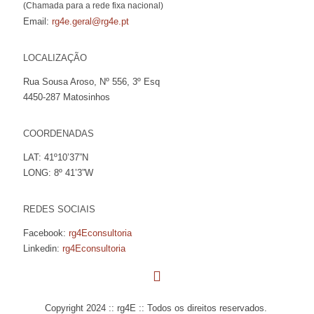
(Chamada para a rede fixa nacional)
Email:
rg4e.geral@rg4e.pt
LOCALIZAÇÃO
Rua Sousa Aroso, Nº 556, 3º Esq
4450-287 Matosinhos
COORDENADAS
LAT: 41º10’37”N
LONG: 8º 41’3”W
REDES SOCIAIS
Facebook:
rg4Econsultoria
Linkedin:
rg4Econsultoria
Copyright 2024 :: rg4E :: Todos os direitos reservados.