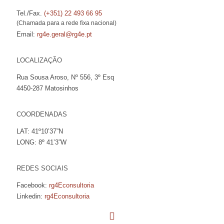
Tel./Fax.
(+351) 22 493 66 95
(Chamada para a rede fixa nacional)
Email:
rg4e.geral@rg4e.pt
LOCALIZAÇÃO
Rua Sousa Aroso, Nº 556, 3º Esq
4450-287 Matosinhos
COORDENADAS
LAT: 41º10’37”N
LONG: 8º 41’3”W
REDES SOCIAIS
Facebook:
rg4Econsultoria
Linkedin:
rg4Econsultoria