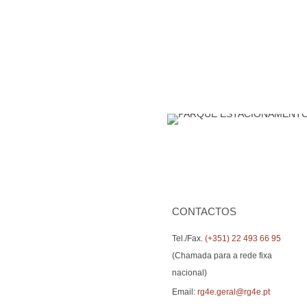
CONTACTOS
Tel./Fax.
(+351) 22 493 66 95
(Chamada para a rede fixa
nacional)
Email:
rg4e.geral@rg4e.pt