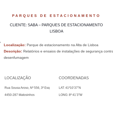
PARQUES DE ESTACIONAMENTO
CLIENTE: SABA – PARQUES DE ESTACIONAMENTO
LISBOA
Localização:
Parque de estacionamento na Alta de Lisboa
Descrição:
Relatórios e ensaios de instalações de segurança contra
desenfumagem
LOCALIZAÇÃO
COORDENADAS
Rua Sousa Aroso, Nº 556, 3º Esq
LAT: 41º10’37”N
4450-287 Matosinhos
LONG: 8º 41’3”W