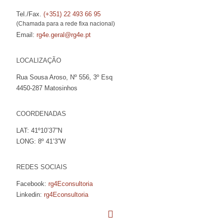
Tel./Fax.
(+351) 22 493 66 95
(Chamada para a rede fixa nacional)
Email:
rg4e.geral@rg4e.pt
LOCALIZAÇÃO
Rua Sousa Aroso, Nº 556, 3º Esq
4450-287 Matosinhos
COORDENADAS
LAT: 41º10’37”N
LONG: 8º 41’3”W
REDES SOCIAIS
Facebook:
rg4Econsultoria
Linkedin:
rg4Econsultoria