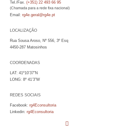
Tel./Fax.
(+351) 22 493 66 95
(Chamada para a rede fixa nacional)
Email:
rg4e.geral@rg4e.pt
LOCALIZAÇÃO
Rua Sousa Aroso, Nº 556, 3º Esq
4450-287 Matosinhos
COORDENADAS
LAT: 41º10’37”N
LONG: 8º 41’3”W
REDES SOCIAIS
Facebook:
rg4Econsultoria
Linkedin:
rg4Econsultoria