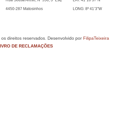
Rua Sousa Aroso, Nº 556, 3º Esq
LAT: 41º10’37”N
4450-287 Matosinhos
LONG: 8º 41’3”W
s os direitos reservados. Desenvolvido por
FilipaTeixeira
IVRO DE RECLAMAÇÕES