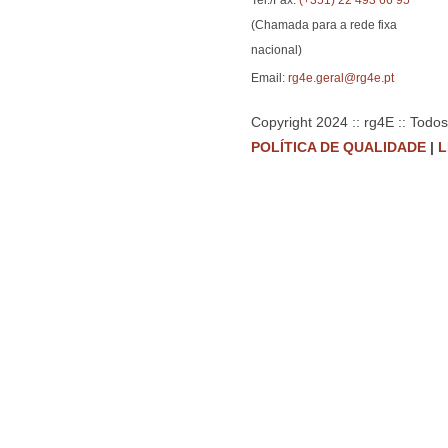
Tel./Fax.
(+351) 22 493 66 95
(Chamada para a rede fixa
nacional)
Email:
rg4e.geral@rg4e.pt
Copyright 2024 :: rg4E :: Todo
POLÍTICA DE QUALIDADE
|
L