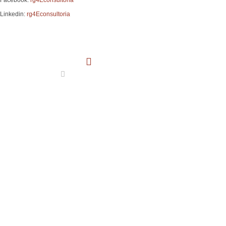
Facebook:
rg4Econsultoria
Linkedin:
rg4Econsultoria