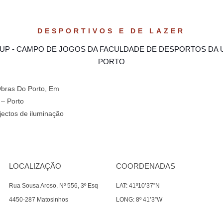
DESPORTIVOS E DE LAZER
UP - CAMPO DE JOGOS DA FACULDADE DE DESPORTOS DA 
PORTO
bras Do Porto, Em
 – Porto
ectos de iluminação
LOCALIZAÇÃO
COORDENADAS
Rua Sousa Aroso, Nº 556, 3º Esq
LAT: 41º10’37”N
4450-287 Matosinhos
LONG: 8º 41’3”W