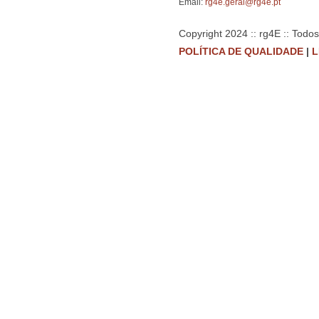
Email:
rg4e.geral@rg4e.pt
Copyright 2024 :: rg4E :: Todo
POLÍTICA DE QUALIDADE
|
L