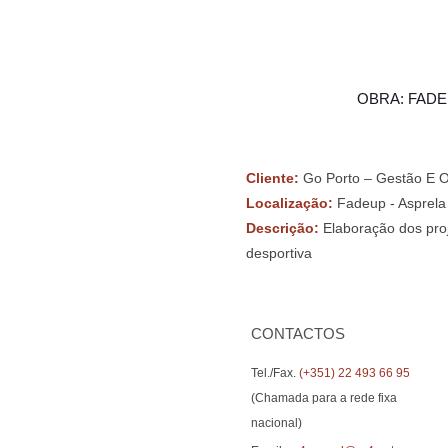
OBRA: FADE
Cliente:
Go Porto – Gestão E O
Localização:
Fadeup - Asprela
Descrição:
Elaboração dos proj
desportiva
CONTACTOS
Tel./Fax.
(+351) 22 493 66 95
(Chamada para a rede fixa
nacional)