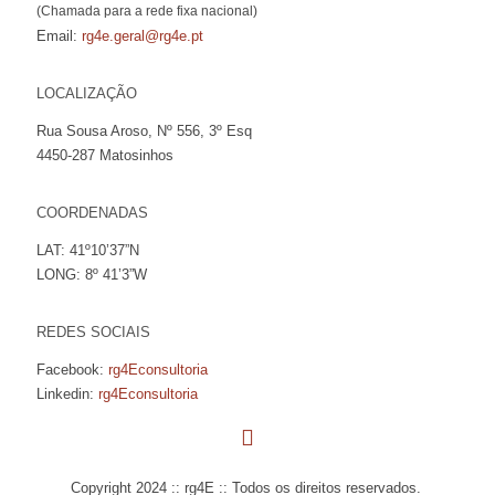
(Chamada para a rede fixa nacional)
Email:
rg4e.geral@rg4e.pt
LOCALIZAÇÃO
Rua Sousa Aroso, Nº 556, 3º Esq
4450-287 Matosinhos
COORDENADAS
LAT: 41º10’37”N
LONG: 8º 41’3”W
REDES SOCIAIS
Facebook:
rg4Econsultoria
Linkedin:
rg4Econsultoria
Copyright 2024 :: rg4E :: Todos os direitos reservados.