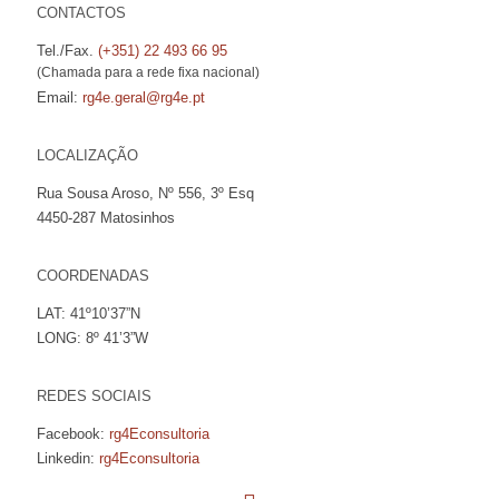
CONTACTOS
Tel./Fax.
(+351) 22 493 66 95
(Chamada para a rede fixa nacional)
Email:
rg4e.geral@rg4e.pt
LOCALIZAÇÃO
Rua Sousa Aroso, Nº 556, 3º Esq
4450-287 Matosinhos
COORDENADAS
LAT: 41º10’37”N
LONG: 8º 41’3”W
REDES SOCIAIS
Facebook:
rg4Econsultoria
Linkedin:
rg4Econsultoria