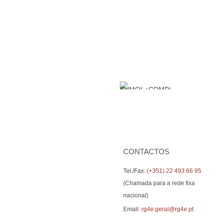
CONTACTOS
Tel./Fax.
(+351) 22 493 66 95
(Chamada para a rede fixa
nacional)
Email:
rg4e.geral@rg4e.pt