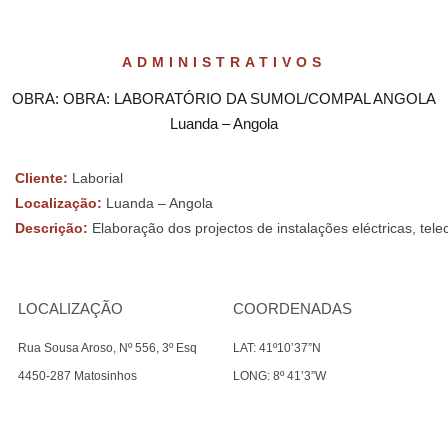
ADMINISTRATIVOS
OBRA: OBRA: LABORATÓRIO DA SUMOL/COMPAL ANGOLA
Luanda – Angola
Cliente:
Laborial
Localização:
Luanda – Angola
Descrição:
Elaboração dos projectos de instalações eléctricas, te
LOCALIZAÇÃO
COORDENADAS
Rua Sousa Aroso, Nº 556, 3º Esq
LAT: 41º10’37”N
4450-287 Matosinhos
LONG: 8º 41’3”W