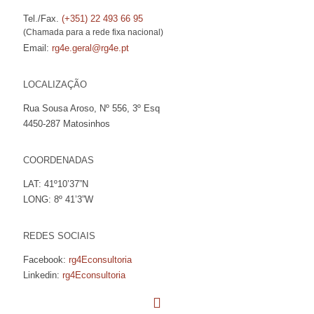
Tel./Fax.
(+351) 22 493 66 95
(Chamada para a rede fixa nacional)
Email:
rg4e.geral@rg4e.pt
LOCALIZAÇÃO
Rua Sousa Aroso, Nº 556, 3º Esq
4450-287 Matosinhos
COORDENADAS
LAT: 41º10’37”N
LONG: 8º 41’3”W
REDES SOCIAIS
Facebook:
rg4Econsultoria
Linkedin:
rg4Econsultoria