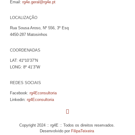
Email:
rg4e.geral@rg4e.pt
LOCALIZAÇÃO
Rua Sousa Aroso, Nº 556, 3º Esq
4450-287 Matosinhos
COORDENADAS
LAT: 41º10’37”N
LONG: 8º 41’3”W
REDES SOCIAIS
Facebook:
rg4Econsultoria
Linkedin:
rg4Econsultoria
Copyright 2024 :: rg4E :: Todos os direitos reservados.
Desenvolvido por
FilipaTeixeira