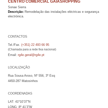
CENTRO COMERCIAL GAIASHOPPING
Sonae Sierra
Descrição:
Remodelação das instalações eléctricas e segurança
electrónica.
CONTACTOS
Tel./Fax.
(+351) 22 493 66 95
(Chamada para a rede fixa nacional)
Email:
rg4e.geral@rg4e.pt
LOCALIZAÇÃO
Rua Sousa Aroso, Nº 556, 3º Esq
4450-287 Matosinhos
COORDENADAS
LAT: 41º10’37”N
LONG: 8º 41’3”W